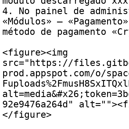
módulo descarregado xxx
4. No painel de adminis
«Módulos» — «Pagamento»
método de pagamento «Cr
<figure><img 
src="https://files.gitb
prod.appspot.com/o/spac
Fuploads%2FmusH8SxITQxl
alt=media&#x26;token=3b
92e9476a264d" alt=""><f
</figure>
