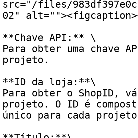
src="/files/983df397e0c
02" alt=""><figcaption>
**Chave API:** \

Para obter uma chave AP
projeto.

**ID da loja:**\

Para obter o ShopID, vá
projeto. O ID é compost
único para cada projeto.
**Título:**\
