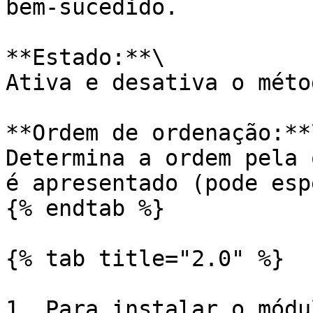
bem-sucedido.

**Estado:**\

Ativa e desativa o méto
**Ordem de ordenação:**\
Determina a ordem pela 
é apresentado (pode esp
{% endtab %}

{% tab title="2.0" %}

1. Para instalar o módu