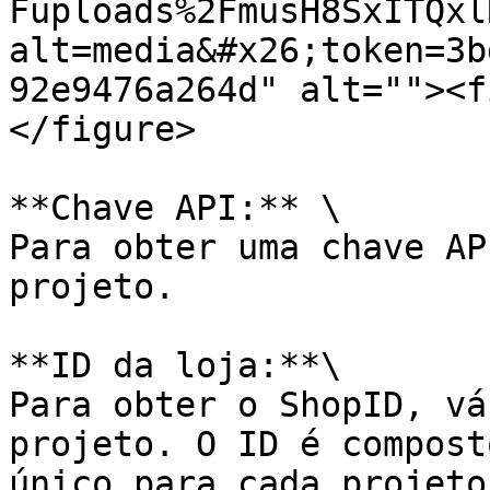
Fuploads%2FmusH8SxITQxl
alt=media&#x26;token=3b
92e9476a264d" alt=""><f
</figure>

**Chave API:** \

Para obter uma chave AP
projeto.

**ID da loja:**\

Para obter o ShopID, vá
projeto. O ID é compost
único para cada projeto.