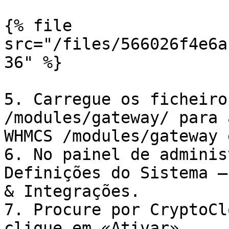
{% file 
src="/files/566026f4e6a
36" %}

5. Carregue os ficheiro
/modules/gateway/ para 
WHMCS /modules/gateway 
6. No painel de adminis
Definições do Sistema —
& Integrações.

7. Procure por CryptoСl
clique em «Ativar».
