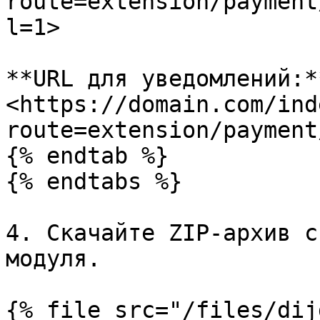
route=extension/payment
l=1>

**URL для уведомлений:**
<https://domain.com/ind
route=extension/payment
{% endtab %}

{% endtabs %}

4. Скачайте ZIP-архив с
модуля.

{% file src="/files/dij