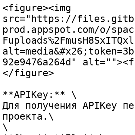
<figure><img 
src="https://files.gitb
prod.appspot.com/o/spac
Fuploads%2FmusH8SxITQxl
alt=media&#x26;token=3b
92e9476a264d" alt=""><f
</figure>

**APIKey:** \

Для получения APIKey пе
проекта.\

\
