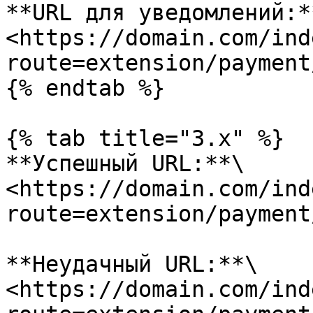
**URL для уведомлений:**
<https://domain.com/ind
route=extension/payment
{% endtab %}

{% tab title="3.x" %}

**Успешный URL:**\

<https://domain.com/ind
route=extension/payment
**Неудачный URL:**\

<https://domain.com/ind