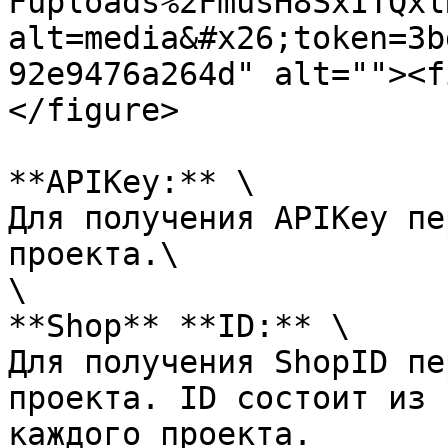
Fuploads%2FmusH8SxITQxl
alt=media&#x26;token=3b
92e9476a264d" alt=""><f
</figure>

**APIKey:** \

Для получения APIKey пе
проекта.\

\

**Shop** **ID:** \

Для получения ShopID пе
проекта. ID состоит из 
каждого проекта.
