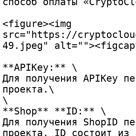
способ оплаты «CryptoCl
<figure><img 
src="https://cryptoclou
49.jpeg" alt=""><figcap
**APIKey:** \

Для получения APIKey пе
проекта.\

\

**Shop** **ID:** \

Для получения ShopID пе
проекта. ID состоит из 